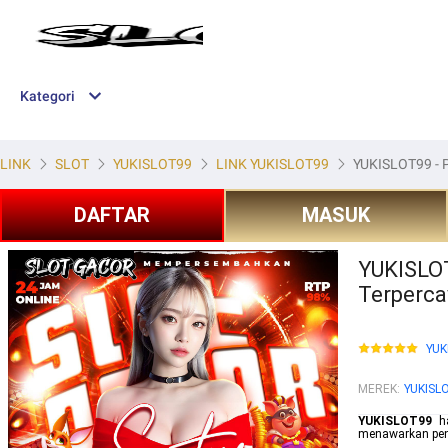
Kategori
LINK
SLOT
YUKISLOT99
LINK YUKISLOT99
YUKISLOT99 - P
DAFTAR
MASUK
YUKISLOT
Terperca
YUK
MEREK
:
YUKISL
YUKISLOT99
ha
menawarkan pen